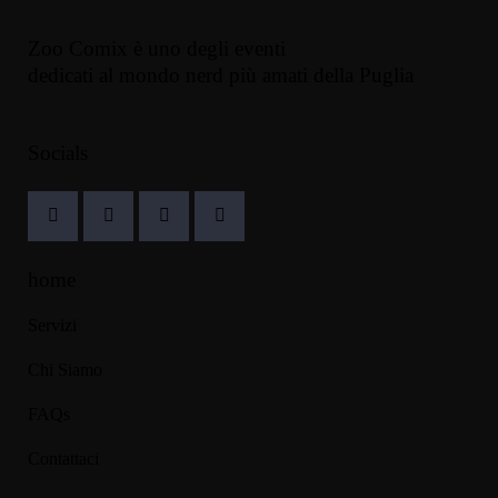
Zoo Comix è uno degli eventi
dedicati al mondo nerd più amati della Puglia
Socials
home
Servizi
Chi Siamo
FAQs
Contattaci