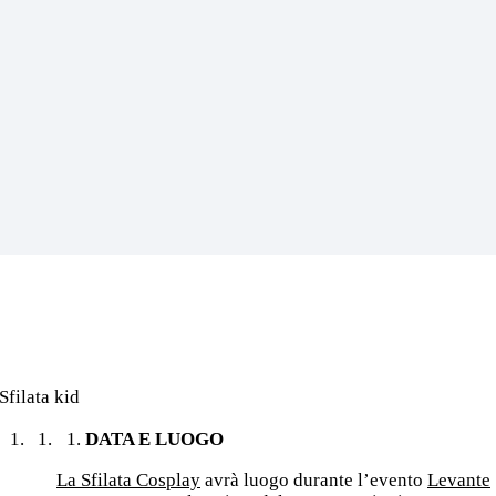
Sfilata kid
DATA E LUOGO
La Sfilata Cosplay
avrà luogo durante l’evento
Levante