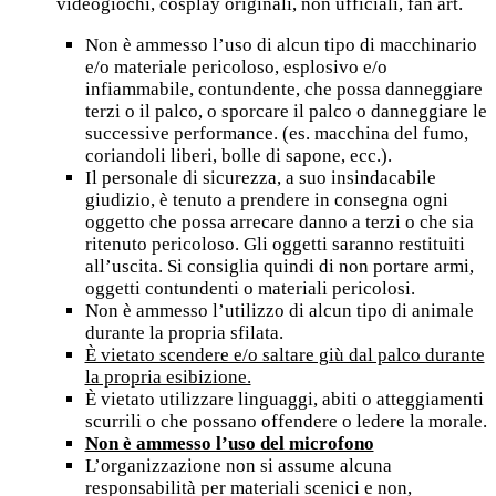
videogiochi, cosplay originali, non ufficiali, fan art.
Non è ammesso l’uso di alcun tipo di macchinario
e/o materiale pericoloso, esplosivo e/o
infiammabile, contundente, che possa danneggiare
terzi o il palco, o sporcare il palco o danneggiare le
successive performance. (es. macchina del fumo,
coriandoli liberi, bolle di sapone, ecc.).
Il personale di sicurezza, a suo insindacabile
giudizio, è tenuto a prendere in consegna ogni
oggetto che possa arrecare danno a terzi o che sia
ritenuto pericoloso. Gli oggetti saranno restituiti
all’uscita. Si consiglia quindi di non portare armi,
oggetti contundenti o materiali pericolosi.
Non è ammesso l’utilizzo di alcun tipo di animale
durante la propria sfilata.
È vietato scendere e/o saltare giù dal palco durante
la propria esibizione.
È vietato utilizzare linguaggi, abiti o atteggiamenti
scurrili o che possano offendere o ledere la morale.
Non è ammesso l’uso del microfono
L’organizzazione non si assume alcuna
responsabilità per materiali scenici e non,