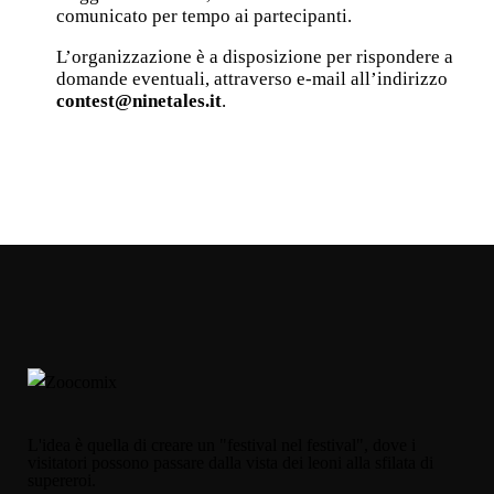
comunicato per tempo ai partecipanti.
L’organizzazione è a disposizione per rispondere a
domande eventuali, attraverso e-mail all’indirizzo
contest@ninetales.it
.
L'idea è quella di creare un "festival nel festival", dove i
visitatori possono passare dalla vista dei leoni alla sfilata di
supereroi.