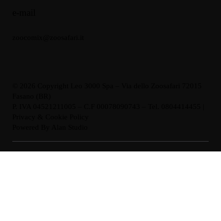
e-mail
zoocomix@zoosafari.it
© 2026 Copyright Leo 3000 Spa – Via dello Zoosafari 72015
Fasano (BR)
P. IVA 04521211005 – C.F 00078090743 – Tel. 0804414455 |
Privacy & Cookie Policy
Powered By
Alan Studio