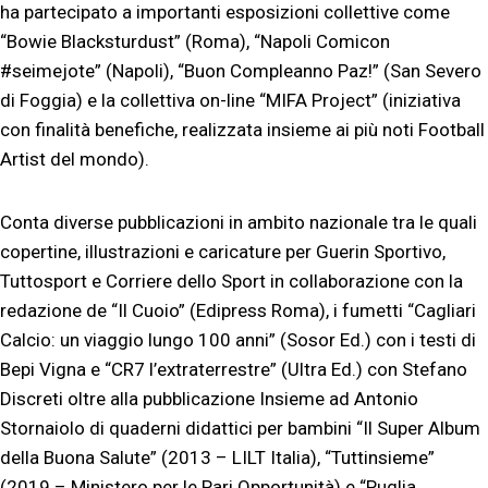
ha partecipato a importanti esposizioni collettive come
“Bowie Blacksturdust” (Roma), “Napoli Comicon
#seimejote” (Napoli), “Buon Compleanno Paz!” (San Severo
di Foggia) e la collettiva on-line “MIFA Project” (iniziativa
con finalità benefiche, realizzata insieme ai più noti Football
Artist del mondo).
Conta diverse pubblicazioni in ambito nazionale tra le quali
copertine, illustrazioni e caricature per Guerin Sportivo,
Tuttosport e Corriere dello Sport in collaborazione con la
redazione de “Il Cuoio” (Edipress Roma), i fumetti “Cagliari
Calcio: un viaggio lungo 100 anni” (Sosor Ed.) con i testi di
Bepi Vigna e “CR7 l’extraterrestre” (Ultra Ed.) con Stefano
Discreti oltre alla pubblicazione Insieme ad Antonio
Stornaiolo di quaderni didattici per bambini “Il Super Album
della Buona Salute” (2013 – LILT Italia), “Tuttinsieme”
(2019 – Ministero per le Pari Opportunità) e “Puglia