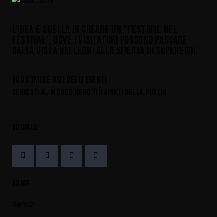
L'IDEA È QUELLA DI CREARE UN "FESTIVAL NEL
FESTIVAL", DOVE I VISITATORI POSSONO PASSARE
DALLA VISTA DEI LEONI ALLA SFILATA DI SUPEREROI.
ZOO COMIX È UNO DEGLI EVENTI
DEDICATI AL MONDO NERD PIÙ AMATI DELLA PUGLIA
SOCIALS
HOME
Servizi