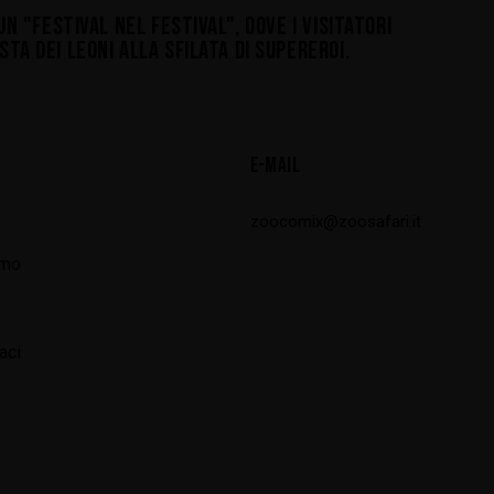
UN "FESTIVAL NEL FESTIVAL", DOVE I VISITATORI
TA DEI LEONI ALLA SFILATA DI SUPEREROI.
E-MAIL
zoocomix@zoosafari.it
amo
aci