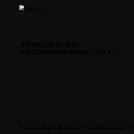
ZOO COMIX È UNO DEGLI EVENTI
DEDICATI AL MONDO NERD PIÙ AMATI DELLA PUGLIA
© 2026 Copyright Leo 3000 Spa – Via dello Zoosafari 72