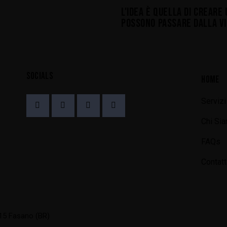
L'IDEA È QUELLA DI CREARE 
POSSONO PASSARE DALLA VIS
SOCIALS
HOME
Servizi
Chi Si
FAQs
Contatt
015 Fasano (BR)